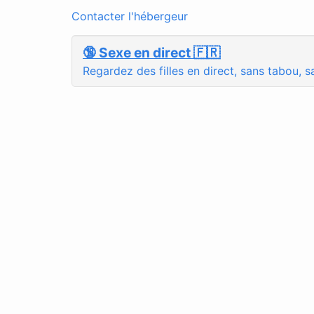
Contacter l'hébergeur
🔞 Sexe en direct 🇫🇷
Regardez des filles en direct, sans tabou, sa